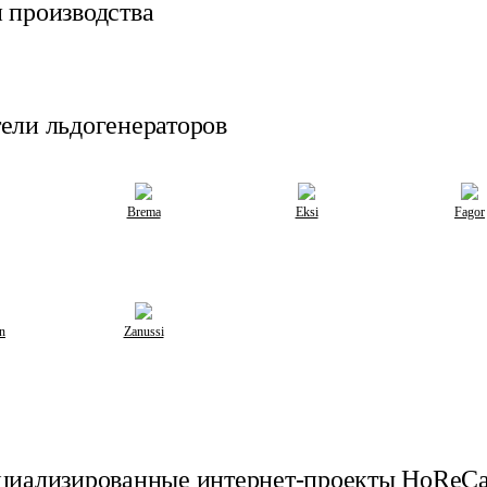
 производства
ели льдогенераторов
Brema
Eksi
Fagor
n
Zanussi
циализированные интернет-проекты HoReC