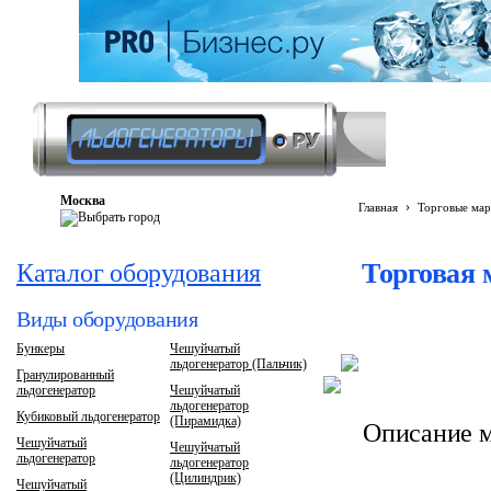
Москва
›
Главная
Торговые мар
Торговая 
Каталог оборудования
Виды оборудования
Бункеры
Чешуйчатый
льдогенератор (Пальчик)
Гранулированный
льдогенератор
Чешуйчатый
льдогенератор
Кубиковый льдогенератор
(Пирамидка)
Описание м
Чешуйчатый
Чешуйчатый
льдогенератор
льдогенератор
(Цилиндрик)
Чешуйчатый