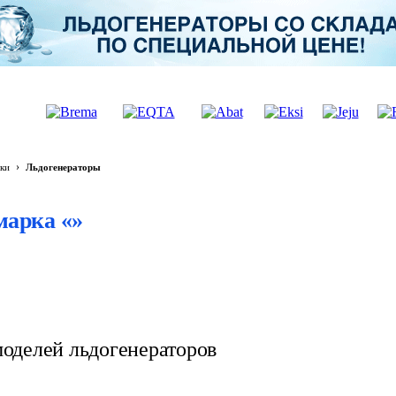
›
ки
Льдогенераторы
марка «»
оделей льдогенераторов