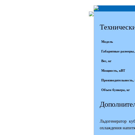
Технически
Модель
Габаритные размеры
Вес, кг
Мощность, кВТ
Производительность, к
Объем бункера, кг
Дополнител
Льдогенератор куб
охлаждения напитк