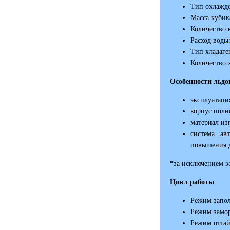
Тип охлажде
Масса кубика
Количество к
Расход воды:
Тип хладаге
Количество х
Особенности льдо
эксплуатаци
корпус полн
материал из
система ав
повышения д
*за исключением за
Цикл работы
Режим запо
Режим замо
Режим оттай