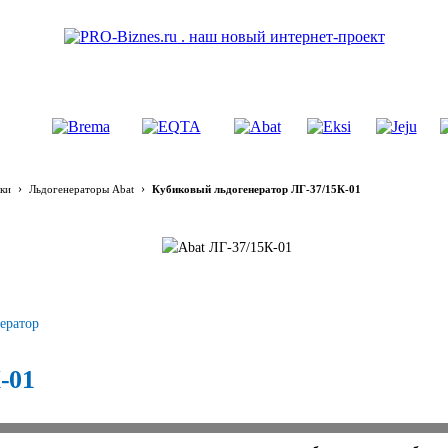
›
›
ки
Льдогенераторы Abat
Кубиковый льдогенератор ЛГ-37/15К-01
ератор
-01