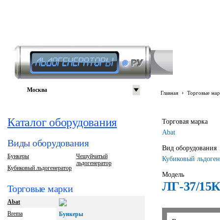
Москва
›
Главная
Торговые мар
Каталог оборудования
Торговая марка
Abat
Виды оборудования
Вид оборудования
Бункеры
Чешуйчатый
Кубиковый льдоген
льдогенератор
Кубиковый льдогенератор
Модель
ЛГ-37/15К
Торговые марки
Abat
Brema
Бункеры