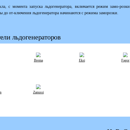
кла, с момента запуска льдогенератора, включается режим замо-розк
 до от-ключения льдогенератора начинаются с режима заморозки.
ели льдогенераторов
Brema
Eksi
Fagor
n
Zanussi