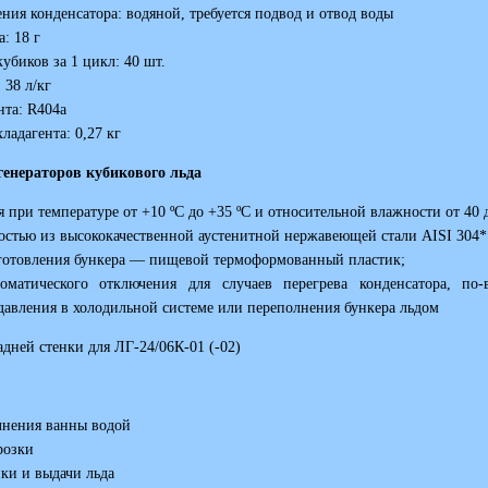
ния конденсатора: водяной, требуется подвод и отвод воды
: 18 г
убиков за 1 цикл: 40 шт.
 38 л/кг
нта: R404a
ладагента: 0,27 кг
генераторов кубикового льда
я при температуре от +10 ºС до +35 ºС и относительной влажности от 40 
остью из высококачественной аустенитной нержавеющей стали AISI 304*
готовления бункера — пищевой термоформованный пластик;
томатического отключения для случаев перегрева конденсатора, по
авления в холодильной системе или переполнения бункера льдом
дней стенки для ЛГ-24/06К-01 (-02)
лнения ванны водой
розки
ки и выдачи льда