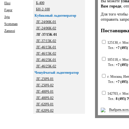
Вы можете
узна
Б-400
Eksi
Вам городе
, от
БН-2-100
Fagor
Для того чтобы
Кубиковый льдогенератор
Jeju
отправить запр
ЛГ-24/06К-01
Scotsman
ЛГ-24/06К-02
Поставщики
Zanussi
ЛГ-37/15К-01
ЛГ-37/15К-02
125130, г. Мос
ЛГ-46/15К-01
Тел.:
+7 (495) 
ЛГ-46/15К-02
105118, г. Мос
ЛГ-46/25К-01
Тел.:
+7 (495)
ЛГ-46/25К-02
Чешуйчатый льдогенератор
г. Москва, Инт
ЛГ-250Ч-01
Тел.:
+7 (495)
ЛГ-250Ч-02
ЛГ-400Ч-01
142703, г. Мос
ЛГ-400Ч-02
Тел.:
8 (495) 7
ЛГ-620Ч-01
Выбрать всех
ЛГ-620Ч-02