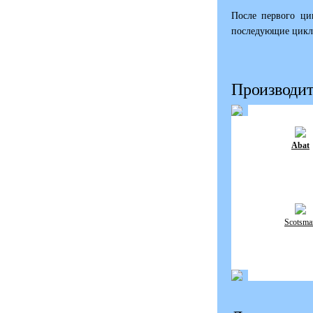
После первого ци
последующие циклы
Производит
Abat
Scotsma