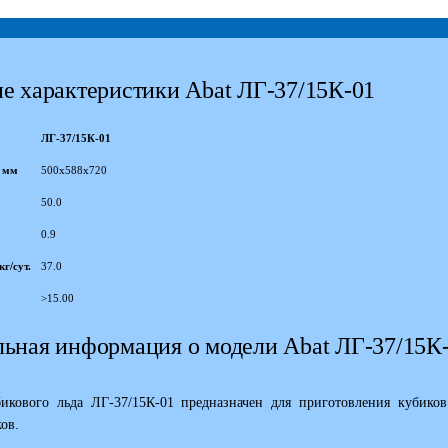
е характеристики Abat ЛГ-37/15К-01
ЛГ-37/15К-01
, мм
500х588х720
50.0
0.9
г/сут.
37.0
>15.00
ьная информация о модели Abat ЛГ-37/15К
икового льда ЛГ-37/15К-01 предназначен для приготовления кубиков 
ов.