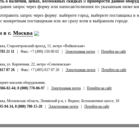
ть о наличии, ценах, возможных скидках
и
приобрести данное обору
правив запрос через форму или написав/позвонив по указанным ниже к
 отправить запрос через форму: выберите город, выберите поставщика и 
ос конкретным поставщикам или же сразу всем в выбранном городе.
 в г.
Москва
ква, Старопетровский проезд, 11, метро «Войковская»
785 21 11
| Факс: +7 (499) 150 00 02 |
Электронная почта
|
Перейти на сайт
ква, ул. Кирпичная, 22, метро «Семеновская»
 617 07 26
| Факс: +7 (495) 617 07 26 |
Электронная почта
|
Перейти на сайт
ернет-магазин оборудования,
 366-82-44; 8 (800) 770-06-97
|
Электронная почта
|
Перейти на сайт
ква, Московская область, Ленинский р-н, г. Видное, Белокаменное шоссе, 18
95-94-34, 8 (800) 700-15-28
|
Электронная почта
|
Перейти на сайт