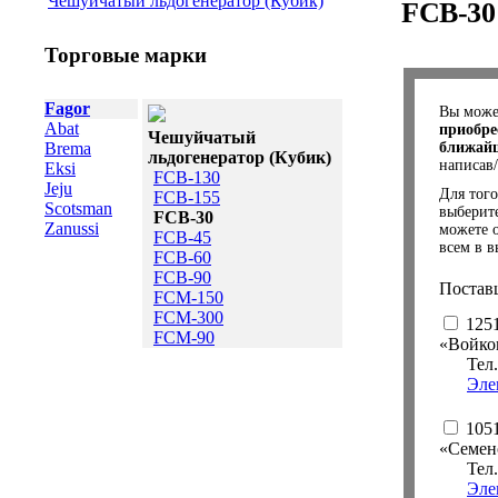
Чешуйчатый льдогенератор (Кубик)
FCB-30
Торговые марки
Fagor
Вы мож
Abat
приобре
Чешуйчатый
Brema
ближайш
льдогенератор (Кубик)
написав
Eksi
FCB-130
Jeju
Для того
FCB-155
Scotsman
выберит
FCB-30
Zanussi
можете 
FCB-45
всем в в
FCB-60
FCB-90
Постав
FCM-150
FCM-300
1251
FCM-90
«Войко
Тел
Эле
1051
«Семен
Тел
Эле