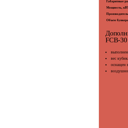
Габаритные р
Мощность, кВ
Производительн
Объем бункера
Дополн
FCB-30
выполнен
вес кубик
оснащен 
воздушно