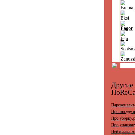
Brema
Eksi
Fagor
Jeju
Scotsm
Zanuss
Другие
HoReC
Пароконвект
Про посуду.
Про уборку.
Про упаковк
Нейтралка.к