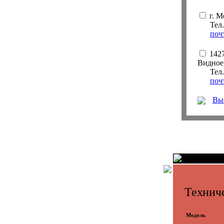
г. М
Тел
поч
1427
Видное,
Тел
поч
Вы
Техниче
Модель