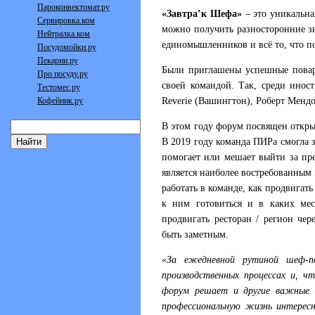
Пароконвектомат.ру
«Завтра’к Шефа»
– это уникальна
Сервировка.ком
можно получить разносторонние зн
Нейтралка.ком
единомышленников и всё то, что п
Посудомойки.ру
Пекарни.ру
Были приглашены успешные повара
Про посуду.ру
своей командой. Так, среди инос
Тестомес.ру
Кофейник.ру
Reverie (Вашингтон), Роберт Мендоз
В этом году форум посвящен откры
В 2019 году команда ПИРа смогла з
помогает или мешает выйти за пре
является наиболее востребованным 
работать в команде, как продвигат
к ним готовиться и в каких мес
продвигать ресторан / регион чер
быть заметным.
«За ежедневной рутиной шеф-п
производственных процессах и, ч
форум решает и другие важные 
профессиональную жизнь интересн