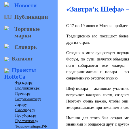
Новости
«Завтра’к Шефа» 
Публикации
С 17 по 19 июня в Москве пройде
Торговые
марки
Традиционно его посещают более 
других стран.
Словарь
Сегодня в мире существует поряд
Каталог
Форум, по сути, является объеди
него собираются все лидеры, 
Проекты
предприниматели и повара – вс
HoReCa
современную русскую кухню.
Фуд-корт.ру
Про упаковку.ру
Шеф-повара – активные участник
Прачки.ру
встречают каждого гостя, созда
Гастроёмкости.ру
Поэтому очень важно, чтобы они
Лари.ру
эмоциональным притяжением в сво
Сковорода.ру
Про уборку.ру
Именно для этого был создан ме
Про тележки.ру
знаниями и общаются друг с друго
Термоконтейнеры.РФ