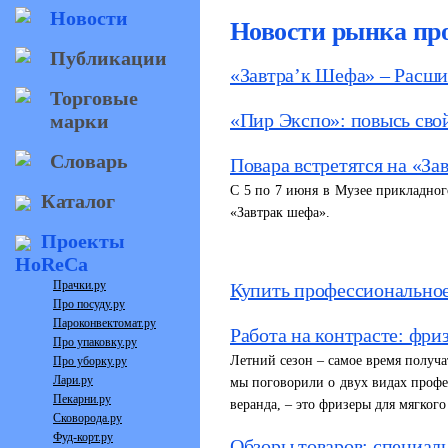
Новости
Новости рынка пр
Публикации
«Завтра’к Шефа» – Расш
Торговые
«Пир Экспо»: повысь сво
марки
Словарь
Повара встретятся на «За
С 5 по 7 июня в Музее прикладно
Каталог
«Завтрак шефа».
Проекты
HoReCa
Прачки.ру
Купить профессиональное 
Про посуду.ру
Пароконвектомат.ру
Работа на контрасте: фри
Про упаковку.ру
Летний сезон – самое время получ
Про уборку.ру
Лари.ру
мы поговорили о двух видах профе
Пекарни.ру
веранда, – это фризеры для мягког
Сковорода.ру
Фуд-корт.ру
Обзоры товаров: специал