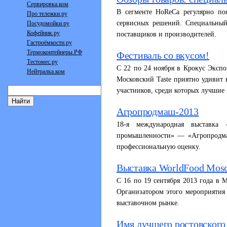
Сервировка.ком
В сегменте HoReCa регулярно по
Про тележки.ру
сервисных решений. Cпециальный
Посудомойки.ру
Кофейник.ру
поставщиков и производителей.
Гастроёмкости.ру
Термоконтейнеры.РФ
Фестиваль со вкусом!
Тестомес.ру
C 22 по 24 ноября в Крокус Экспо
Нейтралка.ком
Московский Taste приятно удивит 
участников, среди которых лучши
Агропродмаш-2013
18-я международная выставка
промышленности» — «Агропродмаш
профессиональную оценку.
Выставка WorldFood Mosc
С 16 по 19 сентября 2013 года в 
Организатором этого мероприяти
выставочном рынке.
Имя лучшего ростовского