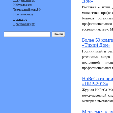
Дон»
Посудомойки.ру
Нейтралка.ком
Выставка «Тихий Д
Термоконтейнеры.РФ
множество професс
Про тележки.ру
бизнеса организ
Прачки.ру
профессионально
Про упаковку.ру
гостеприимства». М
Более 50 комп
«Тихий Дон»
Гостиничный и рес
различных видов.
постоянной пло
профессиональных 
HoReCa.ru при
«ПИР-2013»
Журнал HoReCa Mag
международной спе
октября в выставоч
Меняемся к л