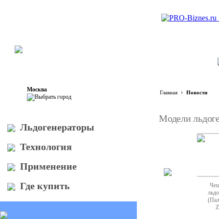
Москва
›
Главная
Новости
Модели льдоге
Льдогенераторы
Технология
Применение
Где купить
Чешуйчатый
Чешуйчатый
Чеш
льдогенератор (Кубик)
льдогенератор
льдо
Brema
(Цилиндрик) Eksi
(Пал
C 80
CI-15S
Z