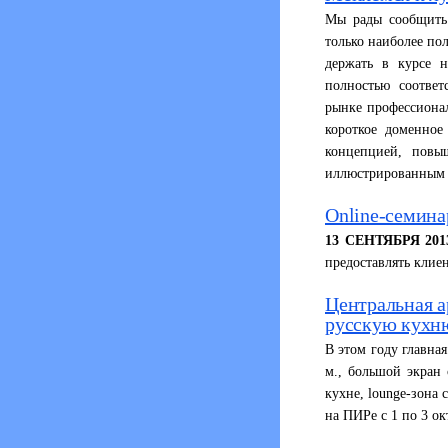
Мы рады сообщить 
только наиболее по
держать в курсе 
полностью соотве
рынке профессионал
короткое доменно
концепцией, пов
иллюстрированным к
Online-семин
13 СЕНТЯБРЯ 201
предоставлять кли
Центральная а
русскую кухн
В этом году главна
м., большой экран 
кухне, lounge-зона 
на ПИРе с 1 по 3 ок