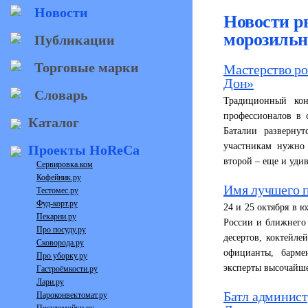
Новости
Новости р
морозильн
Публикации
Торговые марки
Мастерство ро
Дон»
Словарь
Традиционный кон
профессионалов в 
Каталог
Баталии разверну
участникам нужно
Проекты HoReCa
второй – еще и уди
Сервировка.ком
Кофейник.ру
Имя лучшего 
Тестомес.ру
Фуд-корт.ру
24 и 25 октября в 
Пекарни.ру
России и ближнего
Про посуду.ру
десертов, коктейл
Сковорода.ру
официанты, барме
Про уборку.ру
эксперты высочайше
Гастроёмкости.ру
Лари.ру
Батл админист
Пароконвектомат.ру